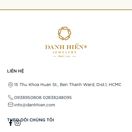
LIÊN HỆ
15 Thu Khoa Huan St., Ben Thanh Ward, Dist.1, HCMC
0938950808
02838248095
info@danhhien.com
THEO DÕI CHÚNG TÔI