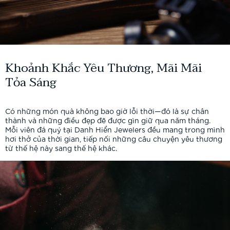
Khoảnh Khắc Yêu Thương, Mãi Mãi
Tỏa Sáng
Có những món quà không bao giờ lỗi thời—đó là sự chân
thành và những điều đẹp đẽ được gìn giữ qua năm tháng.
Mỗi viên đá quý tại Danh Hiển Jewelers đều mang trong mình
hơi thở của thời gian, tiếp nối những câu chuyện yêu thương
từ thế hệ này sang thế hệ khác.