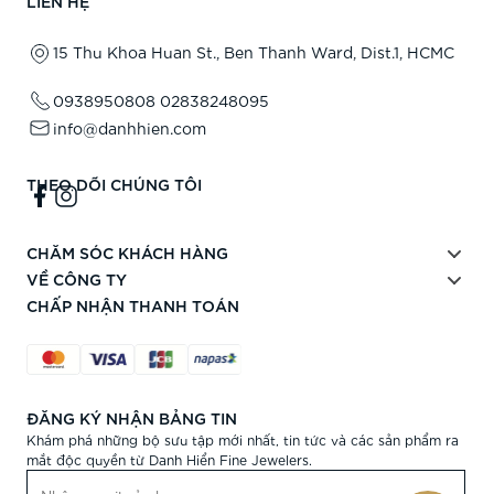
LIÊN HỆ
15 Thu Khoa Huan St., Ben Thanh Ward, Dist.1, HCMC
0938950808
02838248095
info@danhhien.com
THEO DÕI CHÚNG TÔI
CHĂM SÓC KHÁCH HÀNG
VỀ CÔNG TY
CHẤP NHẬN THANH TOÁN
ĐĂNG KÝ NHẬN BẢNG TIN
Khám phá những bộ sưu tập mới nhất, tin tức và các sản phẩm ra
mắt độc quyền từ Danh Hiển Fine Jewelers.