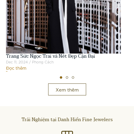
Tr
Lự
Trang Sức Ngọc Trai và Nét Đẹp Cận Đại
Dec
Đọ
Dec 11, 2024 / Phong Cách
Đọc thêm
Xem thêm
Trải Nghiệm tại Danh Hiển Fine Jewelers