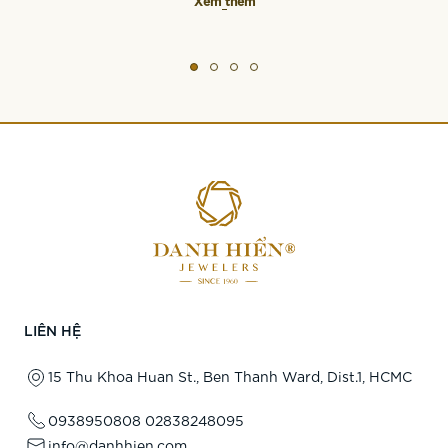
Xem thêm
LIÊN HỆ
15 Thu Khoa Huan St., Ben Thanh Ward, Dist.1, HCMC
0938950808
02838248095
info@danhhien.com