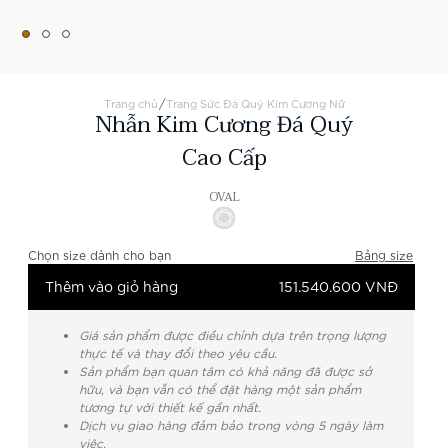
/
Trang chủ
Trang Sức Đá Quý Kim Cương Nữ
Nhẫn Kim Cương Đá Quý
Cao Cấp
OVAL
Chọn size dành cho bạn
Bảng size
Thêm vào giỏ hàng
151.540.600 VNĐ
Giá sản phẩm được điều chỉnh dựa trên trọng lượng
thực tế và thay đổi theo yêu cầu.
Sản phẩm bạn quan tâm có khả năng đã được sở
hữu, và bạn vẫn có thể đặt hàng một sản phẩm
tương tự với thiết kế gần nhất.
Dịch vụ giao hàng đảm bảo trong vòng 5 ngày làm
việc.