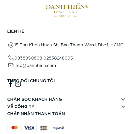
LIÊN HỆ
15 Thu Khoa Huan St., Ben Thanh Ward, Dist.1, HCMC
0938950808
02838248095
info@danhhien.com
THEO DÕI CHÚNG TÔI
CHĂM SÓC KHÁCH HÀNG
VỀ CÔNG TY
CHẤP NHẬN THANH TOÁN