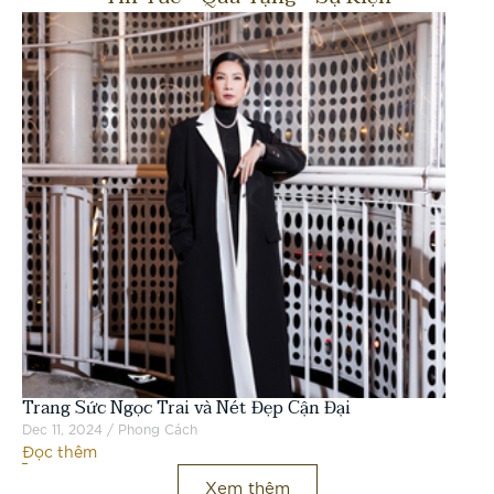
Tr
Lự
Trang Sức Ngọc Trai và Nét Đẹp Cận Đại
Dec
Đọ
Dec 11, 2024 / Phong Cách
Đọc thêm
Xem thêm