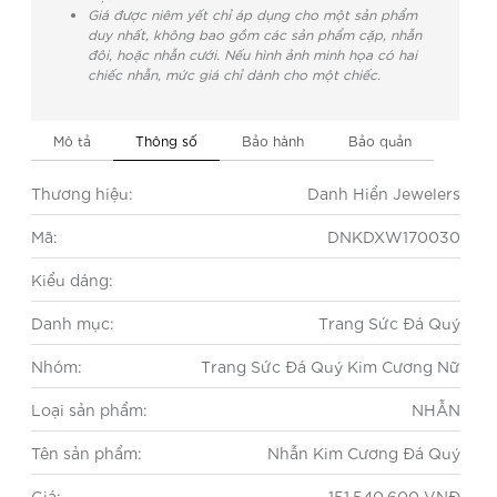
Giá được niêm yết chỉ áp dụng cho một sản phẩm
duy nhất, không bao gồm các sản phẩm cặp, nhẫn
đôi, hoặc nhẫn cưới. Nếu hình ảnh minh họa có hai
chiếc nhẫn, mức giá chỉ dành cho một chiếc.
Mô tả
Thông số
Bảo hành
Bảo quản
Thương hiệu:
Danh Hiển Jewelers
Mã:
DNKDXW170030
Kiểu dáng:
Danh mục:
Trang Sức Đá Quý
Nhóm:
Trang Sức Đá Quý Kim Cương Nữ
Loại sản phẩm:
NHẪN
Tên sản phẩm:
Nhẫn Kim Cương Đá Quý
Giá:
151.540.600 VNĐ